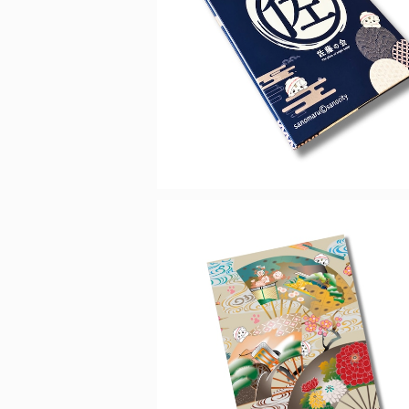
【佐藤さんのルーツ】さのまる御朱印
藤の会
¥1,980
【上品な遊び心】さのまる御朱印帳（
¥1,980