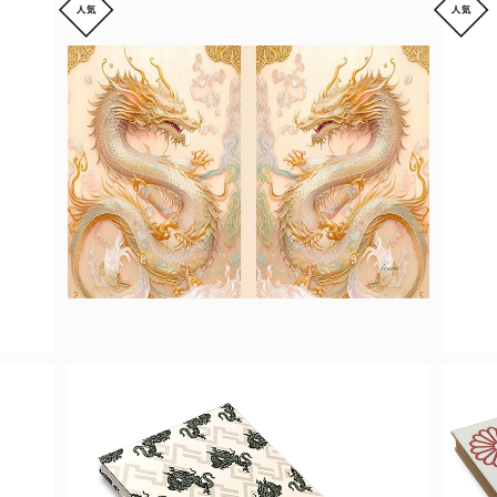
【飛駒和紙】御朱印帳 虹龍
【
¥3,500