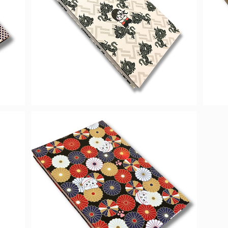
帳 佐
【転機の一冊】さのまる御朱印帳
【
¥1,980
扇）
【御朱印が主役】さのまる御朱印帳（黒
菊）
¥1,980