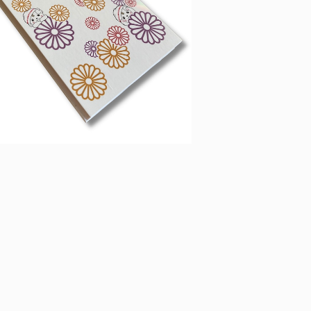
定番・王道】さのまる御朱印帳（菊柄）
¥1,980