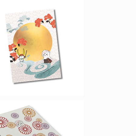
限定コラボ】さのまる×ひこにゃん 御朱
印帳 ・満月
¥2,100