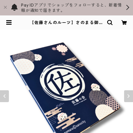
Pay IDアプリでショップをフォローすると、新着情
報が通知で届きます。
【佐藤さんのルーツ】さのまる御朱
印帳 佐藤の会 | さのまる御朱印帳と
飛駒和紙グッズ通販｜スラペウイン
公式ショップ