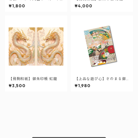
クリネン
¥1,800
¥4,000
【飛駒和紙】御朱印帳 虹龍
【上品な遊び心】さのまる御
朱印帳（扇）
¥3,500
¥1,980