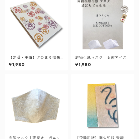
【定番・王道】さのまる御朱
着物生地マスク｜両面アイス
印帳（菊柄）
コットン｜群れ解消マスク
¥1,980
¥1,980
布製マスク｜両面オーガニッ
【飛駒和紙】御朱印帳 青龍