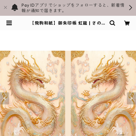
Pay IDアプリでショップをフォローすると、新着情
報が通知で届きます。
【飛駒和紙】御朱印帳 虹龍 | さのま
る御朱印帳と飛駒和紙グッズ通販｜
スラペウイン公式ショップ