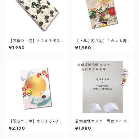
【転機の一冊】さのまる御朱
【上品な遊び心】さのまる御
印帳
朱印帳（扇）
¥1,980
¥1,980
【限定コラボ】さのまる×ひこ
着物生地マスク｜両面アイス
にゃん 御朱印帳 ・満月
コットン｜群れ解消マスク
¥2,100
¥1,980