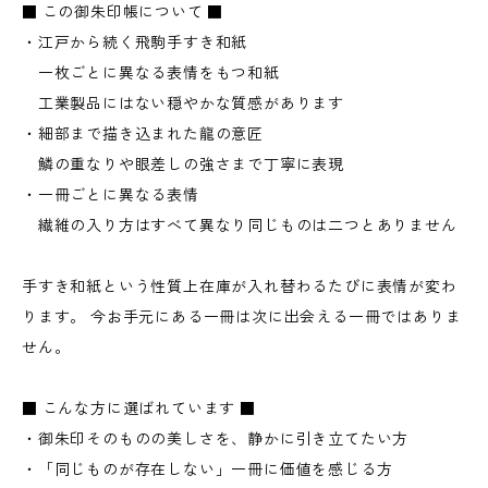
■ この御朱印帳について ■
・江戸から続く飛駒手すき和紙
一枚ごとに異なる表情をもつ和紙
工業製品にはない穏やかな質感があります
・細部まで描き込まれた龍の意匠
鱗の重なりや眼差しの強さまで丁寧に表現
・一冊ごとに異なる表情
繊維の入り方はすべて異なり同じものは二つとありません
手すき和紙という性質上在庫が入れ替わるたびに表情が変わ
ります。 今お手元にある一冊は次に出会える一冊ではありま
せん。
■ こんな方に選ばれています ■
・御朱印そのものの美しさを、静かに引き立てたい方
・「同じものが存在しない」一冊に価値を感じる方