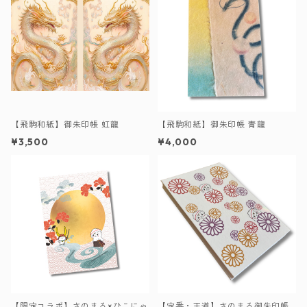
【飛駒和紙】御朱印帳 虹龍
【飛駒和紙】御朱印帳 青龍
¥3,500
¥4,000
【限定コラボ】さのまる×ひこにゃ
【定番・王道】さのまる御朱印帳