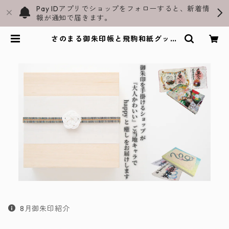
Pay IDアプリでショップをフォローすると、新着情
報が通知で届きます。
さのまる御朱印帳と飛駒和紙グッズ
通販｜スラペウイン公式ショップ
8月御朱印紹介