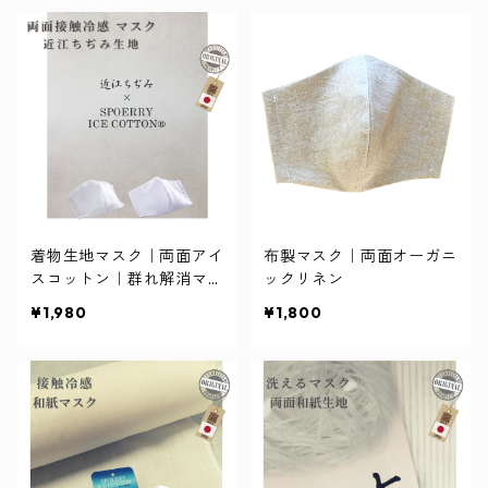
着物生地マスク｜両面アイ
布製マスク｜両面オーガニ
スコットン｜群れ解消マス
ックリネン
ク
¥1,980
¥1,800