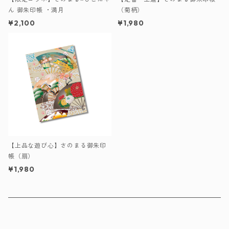
ん 御朱印帳 ・満月
（菊柄）
¥2,100
¥1,980
【上品な遊び心】さのまる御朱印
帳（扇）
¥1,980