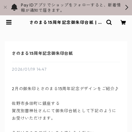
Pay IDアプリでショップをフォローすると、新着情
報が通知で届きます。
さのまる15周年記念御朱印台紙 | さ
のまる御朱印帳と飛駒和紙グッズ通
販｜スラペウイン公式ショップ
さのまる15周年記念御朱印台紙
2026/01/19 14:47
2月の御朱印とさのまる15周年記念デザインをご紹介♪
佐野市多田町に鎮座する
賀茂別雷神社さんにて御朱印台紙として下記のように
お受けいただけます。