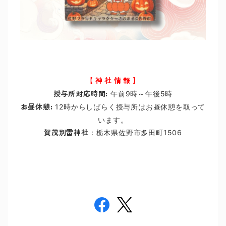
【 神 社 情 報 】
授与所対応時間:
午前9時～午後5時
お昼休憩:
12時からしばらく授与所はお昼休憩を取って
います。
賀茂別雷神社
：栃木県佐野市多田町1506