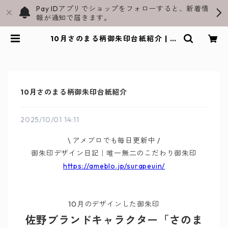
Pay IDアプリでショップをフォローすると、新着情
報が通知で届きます。
10月さのまる柄御朱印台紙紹介 | さ
のまる御朱印帳と飛駒和紙グッズ通
販｜スラペウイン公式ショップ
10月さのまる柄御朱印台紙紹介
2025/10/01 14:11
\ アメブロでも毎日更新中 /
御朱印デザイン日記｜唯一無二のこだわり御朱印
https://ameblo.jp/surapeuin/
10月のデザインした御朱印
佐野ブランドキャラクター「さのま