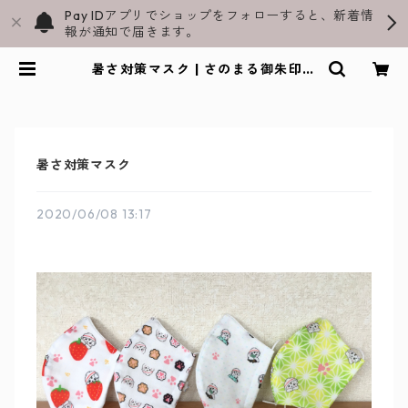
Pay IDアプリでショップをフォローすると、新着情
報が通知で届きます。
暑さ対策マスク | さのまる御朱印帳
と飛駒和紙グッズ通販｜スラペウイ
ン公式ショップ
暑さ対策マスク
2020/06/08 13:17